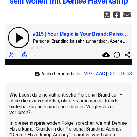
sein wollen mit Denise Haverkamp
#115 | Your Magic is Your Brand: Personal Branding für Frauen, die authentisch sichtbar sein wollen mit Denise Haverkamp
Personal Branding ist sehr authentisch. Aber es ist auch eine Art und Weise sich auf Social Media darzustellen. Personal ist nicht privat.
00:00
Audio herunterladen:
MP3
|
AAC
|
OGG
|
OPUS
Wie baust du eine authentische Personal Brand auf –
ohne dich zu verstellen, ohne ständig neuen Trends
hinterherzurennen und ohne dich im Vergleich zu
verlieren?
In dieser inspirierenden Folge sprechen wir mit Denise
Haverkamp, Gründerin der Personal Branding Agency
"Denise Haverkamp Agency" , darüber, wie Frauen