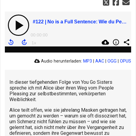
#122 | No is a Full Sentence: Wie du People Pleasing loslässt & aufhörst, dich für Liebe zu verbiegen mit Shakti Noir
00:00:00
Audio herunterladen:
MP3
|
AAC
|
OGG
|
OPUS
In dieser tiefgehenden Folge von You Go Sisters
spreche ich mit Alice über ihren Weg vom People
Pleasing zur selbstbestimmten, verkörperten
Weiblichkeit.
Alice teilt offen, wie sie jahrelang Masken getragen hat,
um gemocht zu werden – warum sie oft dissoziiert hat,
um Schmerz nicht fühlen zu müssen – und wie sie
gelernt hat, sich nicht mehr über ihre Vergangenheit zu
definieren, sondern ihre Gegenwart bewusst zu