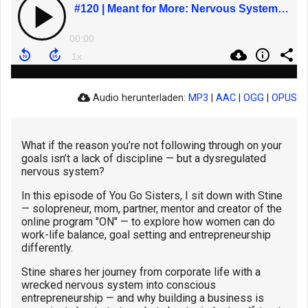
#120 | Meant for More: Nervous System, Self-Trust & Why Women Fear Success More Than Failure with Stine
00:00
Audio herunterladen:
MP3
|
AAC
|
OGG
|
OPUS
What if the reason you’re not following through on your
goals isn’t a lack of discipline — but a dysregulated
nervous system?
In this episode of You Go Sisters, I sit down with Stine
— solopreneur, mom, partner, mentor and creator of the
online program "ON" — to explore how women can do
work-life balance, goal setting and entrepreneurship
differently.
Stine shares her journey from corporate life with a
wrecked nervous system into conscious
entrepreneurship — and why building a business is