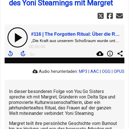
des Yoni Steamings mit Margret
#116 | The Forgotten Ritual: Über die Rückkehr weiblicher Rituale und die Magie des Yoni Steamings mit Margret
„Die Kraft aus unserem Schoßraum wurde unterdrückt, weil sie Angst gemacht hat. Aber sie ist immer noch da – und wartet nur darauf, dass wir uns wieder an sie erinnern.“ – Margret, Delta Spa
00:00:00
Audio herunterladen:
MP3
|
AAC
|
OGG
|
OPUS
In dieser besonderen Folge von You Go Sisters
spreche ich mit Margret, Gründerin von Delta Spa und
promovierte Kulturwissenschaftlerin, über ein
jahrhundertealtes Ritual, das Frauen auf der ganzen
Welt miteinander verbindet: Yoni Steaming.
Margret teilt ihre persönliche Geschichte vom Burnout
hin zur Heilung, und wie das bewusste Arbeiten mit